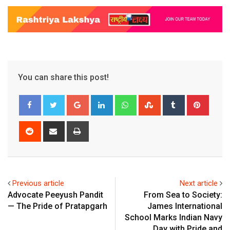
You can share this post!
Google+
LinkedIn
Whatsapp
StumbleUpon
Tumblr
Pinter
Reddit
Share
Print
via
Email
Previous article
Next article
Advocate Peeyush Pandit
From Sea to Society:
— The Pride of Pratapgarh
James International
School Marks Indian Navy
Day with Pride and