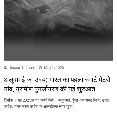
Research-Team
May 1, 2025
अलुवामई का उदय: भारत का पहला स्मार्ट मेट्रो
गांव, ग्रामीण पुनर्जागरण की नई शुरुआत
दिनांक: 1 मई 2025स्थान: स्वर्णा वैली – अलुवामई, कुंडा, प्रतापगढ़ जिला, उत्तर
प्रदेश, भारत उत्तर प्रदेश के आध्यात्मिक नगर कुंडा…