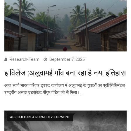
Research-Team
September 7, 2025
इ विलेज :अलुवामई गाँव बना रहा है नया इतिहास
आज स्वर्ण भारत परिवार ट्रस्ट कार्यालय में अलुवामई के युवाओं का प्रतिनिधिमंडल
राष्ट्रीय अध्यक्ष एडवोकेट पीयूष पंडित जी से मिला।…
AGRICULTURE & RURAL DEVELOPMENT