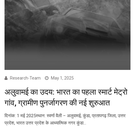
Research-Team
May 1, 2025
अलुवामई का उदय: भारत का पहला स्मार्ट मेट्रो
गांव, ग्रामीण पुनर्जागरण की नई शुरुआत
दिनांक: 1 मई 2025स्थान: स्वर्णा वैली – अलुवामई, कुंडा, प्रतापगढ़ जिला, उत्तर
प्रदेश, भारत उत्तर प्रदेश के आध्यात्मिक नगर कुंडा…