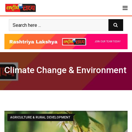
Skip
to
content
Climate Change & Environment
AGRICULTURE & RURAL DEVELOPMENT