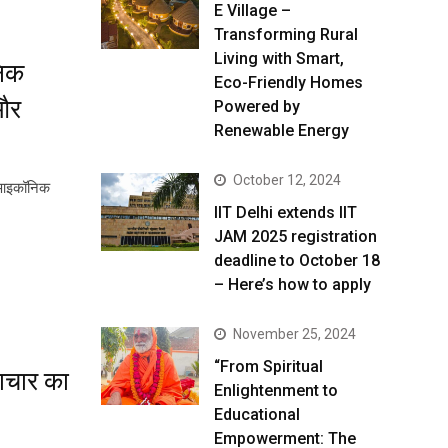
E Village –
Transforming Rural
Living with Smart,
निक
Eco-Friendly Homes
 और
Powered by
Renewable Energy
October 12, 2024
ं आइकॉनिक
IIT Delhi extends IIT
JAM 2025 registration
deadline to October 18
– Here’s how to apply
November 25, 2024
“From Spiritual
वाचार का
Enlightenment to
Educational
Empowerment: The