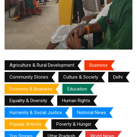
Agriculture & Rural Development
Business
Community Stories
Culture & Society
Delhi
Economy & Business
Education
Equality & Diversity
Human Rights
Humanity & Social Justice
National News
Popular Articles
Poverty & Hunger
Top Stories
Uttar Pradesh
World News