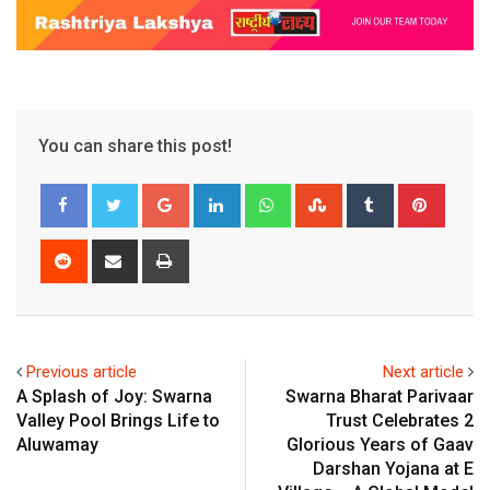
You can share this post!
Google+
LinkedIn
Whatsapp
StumbleUpon
Tumblr
Pinter
Reddit
Share
Print
via
Email
Previous article
Next article
A Splash of Joy: Swarna
Swarna Bharat Parivaar
Valley Pool Brings Life to
Trust Celebrates 2
Aluwamay
Glorious Years of Gaav
Darshan Yojana at E