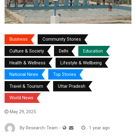
Business
Community Stories
Culture & Society
Delhi
Education
Health & Wellness
Lifestyle & Wellbeing
National News
Top Stories
Travel & Tourism
Uttar Pradesh
World News
May 29, 2025
By
Research-Team
-
1 year ago