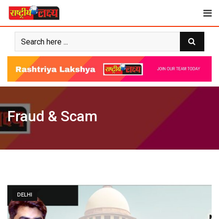
Skip
to
content
Fraud & Scam
DELHI