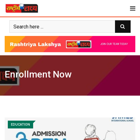
Skip
to
content
Enrollment Now
EDUCATION