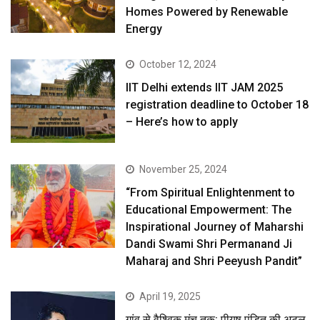
Homes Powered by Renewable
Energy
October 12, 2024
IIT Delhi extends IIT JAM 2025
registration deadline to October 18
– Here’s how to apply
November 25, 2024
“From Spiritual Enlightenment to
Educational Empowerment: The
Inspirational Journey of Maharshi
Dandi Swami Shri Permanand Ji
Maharaj and Shri Peeyush Pandit”
April 19, 2025
गांव से वैश्विक मंच तक: पीयूष पंडित की अटल