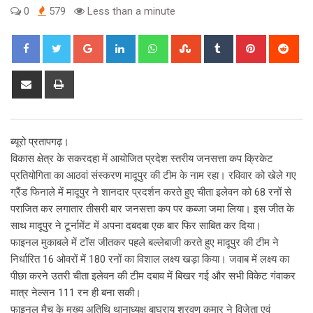
0
579
Less than a minute
Google+
LinkedIn
Whatsapp
StumbleUpon
Tumblr
Pinterest
Red
Share
Print
via
Email
ब्यूरो प्रतापगढ़।
विकास क्षेत्र के सकरदहा में आयोजित प्रदेश स्तरीय जनसत्ता कप क्रिकेट
प्रतियोगिता का आठवां संस्करण मादूपुर की टीम के नाम रहा। रविवार को खेले गए
ग्रैंड फिनाले में मादूपुर ने शानदार प्रदर्शन करते हुए चीता इलेवन को 68 रनों से
पराजित कर लगातार तीसरी बार जनसत्ता कप पर कब्जा जमा लिया। इस जीत के
साथ मादूपुर ने टूर्नामेंट में अपना दबदबा एक बार फिर साबित कर दिया।
फाइनल मुकाबले में टॉस जीतकर पहले बल्लेबाजी करते हुए मादूपुर की टीम ने
निर्धारित 16 ओवरों में 180 रनों का विशाल लक्ष्य खड़ा किया। जवाब में लक्ष्य का
पीछा करने उतरी चीता इलेवन की टीम दबाव में बिखर गई और सभी विकेट गंवाकर
मात्र नेल्सन 111 रन ही बना सकी।
फाइनल मैच के मुख्य अतिथि थानाध्यक्ष बाघराय श्रवण कुमार ने विजेता एवं