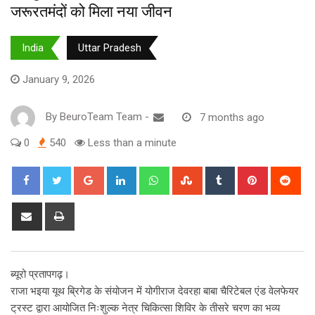
जरूरतमंदों को मिला नया जीवन
India
Uttar Pradesh
January 9, 2026
By
BeuroTeam Team
-
7 months ago
0
540
Less than a minute
Google+
LinkedIn
Whatsapp
StumbleUpon
Tumblr
Pinterest
Red
Share
Print
via
Email
ब्यूरो प्रतापगढ़।
राजा भइया यूथ ब्रिगेड के संयोजन में योगीराज देवरहा बाबा चैरिटेबल एंड वेलफेयर
ट्रस्ट द्वारा आयोजित निःशुल्क नेत्र चिकित्सा शिविर के तीसरे चरण का भव्य