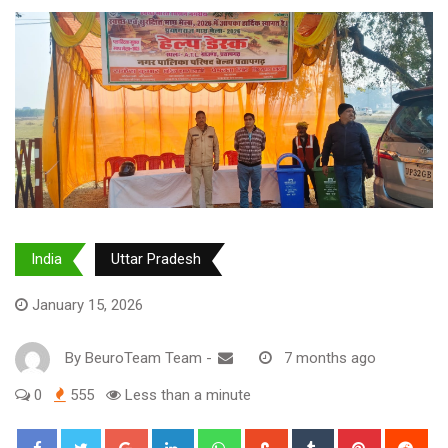
India
Uttar Pradesh
January 15, 2026
By
BeuroTeam Team
-
7 months ago
0
555
Less than a minute
Google+
LinkedIn
Whatsapp
StumbleUpon
Tumblr
Pinterest
Red