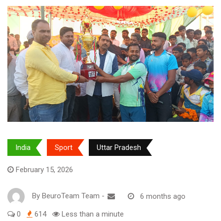
India
Sport
Uttar Pradesh
February 15, 2026
By
BeuroTeam Team
-
6 months ago
0
614
Less than a minute