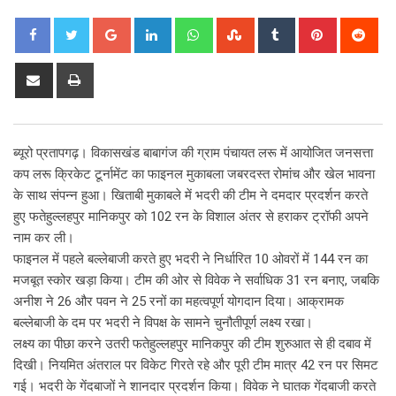
Google+
LinkedIn
Whatsapp
StumbleUpon
Tumblr
Pinterest
Red
Share
Print
via
Email
ब्यूरो प्रतापगढ़। विकासखंड बाबागंज की ग्राम पंचायत लरू में आयोजित जनसत्ता
कप लरू क्रिकेट टूर्नामेंट का फाइनल मुकाबला जबरदस्त रोमांच और खेल भावना
के साथ संपन्न हुआ। खिताबी मुकाबले में भदरी की टीम ने दमदार प्रदर्शन करते
हुए फतेहुल्लहपुर मानिकपुर को 102 रन के विशाल अंतर से हराकर ट्रॉफी अपने
नाम कर ली।
फाइनल में पहले बल्लेबाजी करते हुए भदरी ने निर्धारित 10 ओवरों में 144 रन का
मजबूत स्कोर खड़ा किया। टीम की ओर से विवेक ने सर्वाधिक 31 रन बनाए, जबकि
अनीश ने 26 और पवन ने 25 रनों का महत्वपूर्ण योगदान दिया। आक्रामक
बल्लेबाजी के दम पर भदरी ने विपक्ष के सामने चुनौतीपूर्ण लक्ष्य रखा।
लक्ष्य का पीछा करने उतरी फतेहुल्लहपुर मानिकपुर की टीम शुरुआत से ही दबाव में
दिखी। नियमित अंतराल पर विकेट गिरते रहे और पूरी टीम मात्र 42 रन पर सिमट
गई। भदरी के गेंदबाजों ने शानदार प्रदर्शन किया। विवेक ने घातक गेंदबाजी करते