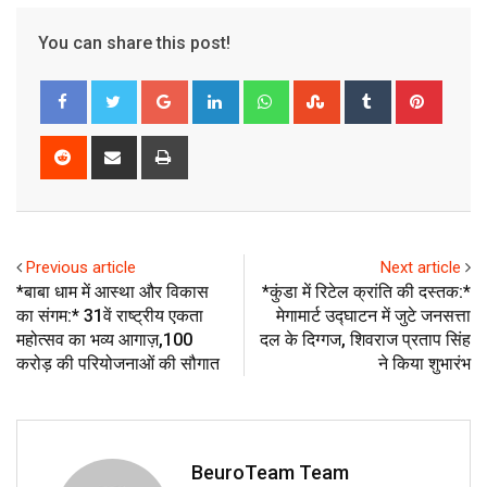
You can share this post!
Google+
LinkedIn
Whatsapp
StumbleUpon
Tumblr
Pinter
Reddit
Share
Print
via
Email
Previous article
Next article
*बाबा धाम में आस्था और विकास
*कुंडा में रिटेल क्रांति की दस्तक:*
का संगम:* 31वें राष्ट्रीय एकता
मेगामार्ट उद्घाटन में जुटे जनसत्ता
महोत्सव का भव्य आगाज़,₹100
दल के दिग्गज, शिवराज प्रताप सिंह
करोड़ की परियोजनाओं की सौगात
ने किया शुभारंभ
BeuroTeam Team