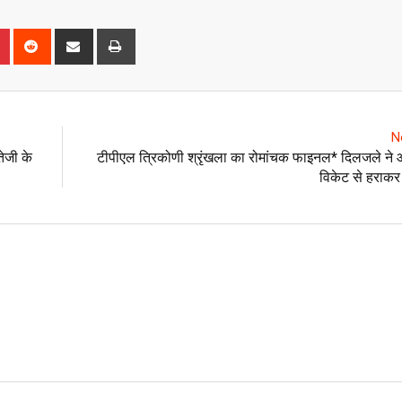
n
r
Pinterest
Reddit
Share
Print
via
Email
N
तेजी के
टीपीएल त्रिकोणी श्रृंखला का रोमांचक फाइनल* दिलजले ने
विकेट से हराकर