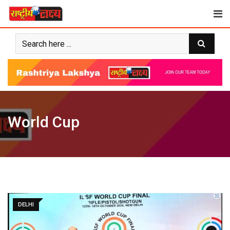
Skip
to
content
World Cup
DELHI