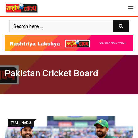
Skip
to
content
Pakistan Cricket Board
TAMIL NADU