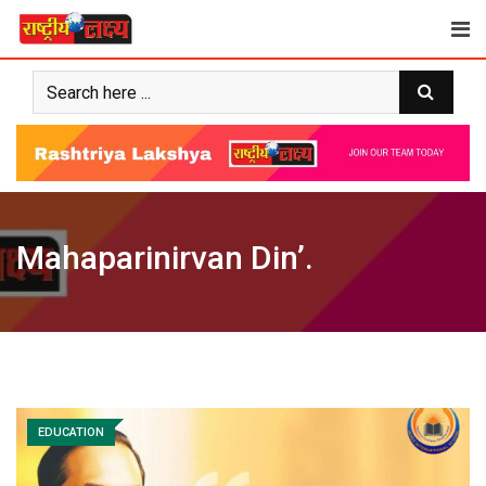
Skip
to
content
Mahaparinirvan Din’.
EDUCATION