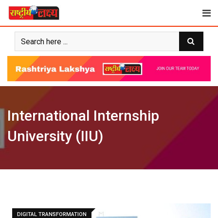
Skip
to
content
International Internship
University (IIU)
DIGITAL TRANSFORMATION