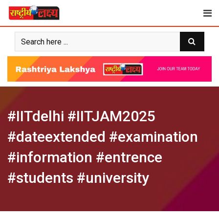
Skip
to
content
#IITdelhi #IITJAM2025
#dateextended #examination
#information #entrence
#students #university