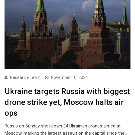
Research-Team
November 10, 2024
Ukraine targets Russia with biggest
drone strike yet, Moscow halts air
ops
Russia on Sunday shot down 34 Ukrainian drones aimed at
Moscow, marking the largest assault on the capital since the…