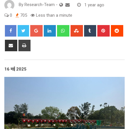
By
Research-Team
-
1 year ago
0
705
Less than a minute
Google+
LinkedIn
Whatsapp
StumbleUpon
Tumblr
Pinterest
Red
Share
Print
via
Email
16 मई 2025