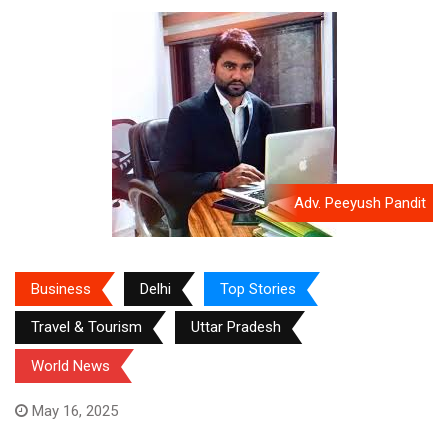
Adv. Peeyush Pandit
Business
Delhi
Top Stories
Travel & Tourism
Uttar Pradesh
World News
May 16, 2025