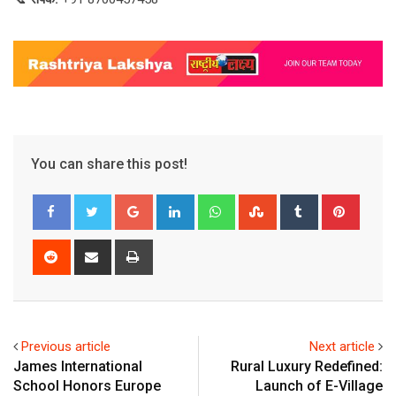
You can share this post!
Google+
LinkedIn
Whatsapp
StumbleUpon
Tumblr
Pinter
Reddit
Share
Print
via
Email
Previous article
Next article
James International
Rural Luxury Redefined:
School Honors Europe
Launch of E-Village